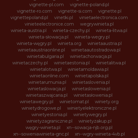
vignette-pl.com
vignette-poland.pl
vignette-ro.com
vignette-si.com
vignette.pl
vignettepoland.pl
vinetki.pl
vinietaelectronica.com
vinieteelectronice.com
wegrywinieta.pl
winieta-austria.pl
winieta-czechy.pl
winieta-litwa.pl
winieta-słowacja.pl
winieta-wegry.pl
winieta-węgry.pl
winieta.org
winietaaustria.pl
winietaaustriaonline.pl
winietaautostradowa.pl
winietabulgaria.pl
winietachorwacja.pl
winietaczechy.pl
winietaestonia.pl
winietalitwa.pl
winietalotwa.pl
winietamoldawia.pl
winietaonline.com
winietapolska.pl
winietarumunia.pl
winietaslovenia.pl
winietaslowacja.pl
winietaslowenia.pl
winietaszwajcaria.pl
winietasłowenia.pl
winietawegry.pl
winietomat.pl
winiety.org
winietydrogowe.pl
winietyelektroniczne.pl
winietyestonia.pl
winietywegry.pl
winietyzagraniczne.pl
winietyzakup.pl
węgry-winieta.pl
xn--sowacja-njb.org.pl
xn--soweniawinieta-gnc.pl
xn--wgry-winieta-4vb.pl