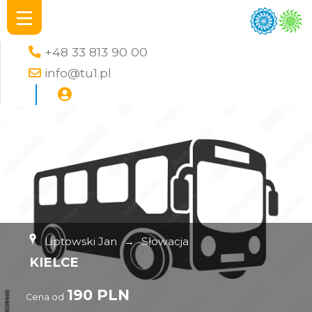
+48 33 813 90 00
info@tu1.pl
Liptowski Jan
→
Słowacja
KIELCE
190 PLN
Cena od