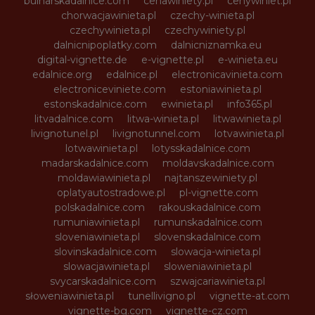
bulharskadalnice.com
cenawiniety.pl
cenywiniet.pl
chorwacjawinieta.pl
czechy-winieta.pl
czechywinieta.pl
czechywiniety.pl
dalnicnipoplatky.com
dalnicniznamka.eu
digital-vignette.de
e-vignette.pl
e-winieta.eu
edalnice.org
edalnice.pl
electronicavinieta.com
electroniceviniete.com
estoniawinieta.pl
estonskadalnice.com
ewinieta.pl
info365.pl
litvadalnice.com
litwa-winieta.pl
litwawinieta.pl
livignotunel.pl
livignotunnel.com
lotvawinieta.pl
lotwawinieta.pl
lotysskadalnice.com
madarskadalnice.com
moldavskadalnice.com
moldawiawinieta.pl
najtanszewiniety.pl
oplatyautostradowe.pl
pl-vignette.com
polskadalnice.com
rakouskadalnice.com
rumuniawinieta.pl
rumunskadalnice.com
sloveniawinieta.pl
slovenskadalnice.com
slovinskadalnice.com
slowacja-winieta.pl
slowacjawinieta.pl
sloweniawinieta.pl
svycarskadalnice.com
szwajcariawinieta.pl
słoweniawinieta.pl
tunellivigno.pl
vignette-at.com
vignette-bg.com
vignette-cz.com