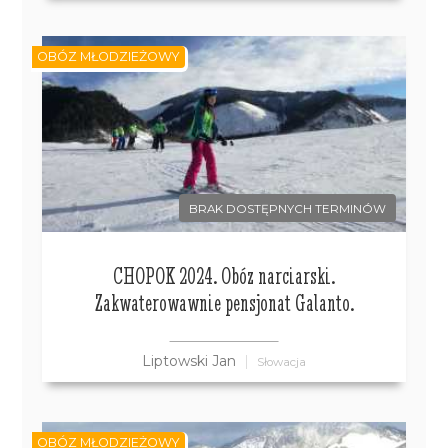
OBÓZ MŁODZIEŻOWY
BRAK DOSTĘPNYCH TERMINÓW
CHOPOK 2024. Obóz narciarski.
Zakwaterowawnie pensjonat Galanto.
Liptowski Jan
Słowacja
OBÓZ MŁODZIEŻOWY