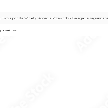
t
Twoja poczta
Winiety
Słowacja
Przewodnik
Delegacje zagraniczn
g obiektów