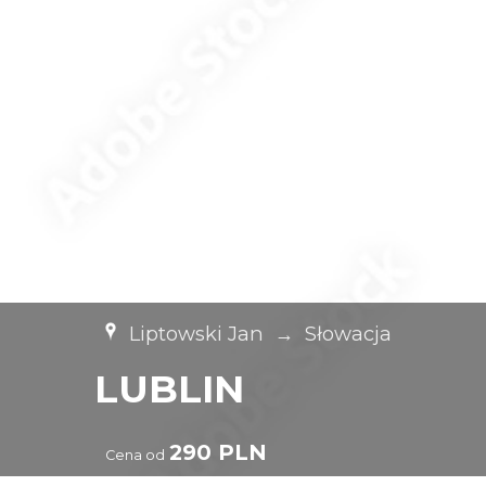
Liptowski Jan
→
Słowacja
LUBLIN
290 PLN
Cena od