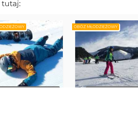
tutaj:
ODZIEŻOWY
OBÓZ MŁODZIEŻOWY
RAK DOSTĘPNYCH TERMINÓW
BRAK DOSTĘPNYCH TER
CHOPOK 2024. Obóz
CHOPOK 2024. Obóz narcia
boardowy. Zakwaterowanie
Zakwaterowawnie pensj
pensjonat Horec.
Galanto.
iptowski Jan
Liptowski Jan