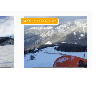
OBÓZ MŁODZIEŻOWY
MINÓW
BRAK DOSTĘPNYCH TERMINÓW
rski.
CHOPOK 2024. Obóz
onat
snowboardowy. Zakwaterowawnie
pensjonat Galanto.
Liptowski Jan