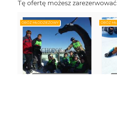
Tę ofertę możesz zarezerwować 
OBÓZ MŁODZIEŻOWY
OBÓZ MŁ
BRAK DOSTĘPNYCH TERMINÓW
B
CHOPOK 2025. Obóz narciarski
(11-19 lat). Zakwaterowawnie
snow
pensjonat Horec.
Liptowski Mikulasz
L