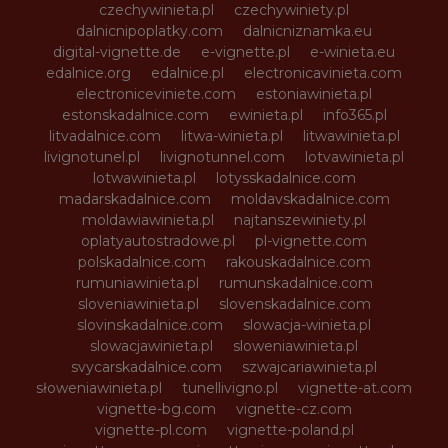
czechywinieta.pl
czechywiniety.pl
dalnicnipoplatky.com
dalnicniznamka.eu
digital-vignette.de
e-vignette.pl
e-winieta.eu
edalnice.org
edalnice.pl
electronicavinieta.com
electroniceviniete.com
estoniawinieta.pl
estonskadalnice.com
ewinieta.pl
info365.pl
litvadalnice.com
litwa-winieta.pl
litwawinieta.pl
livignotunel.pl
livignotunnel.com
lotvawinieta.pl
lotwawinieta.pl
lotysskadalnice.com
madarskadalnice.com
moldavskadalnice.com
moldawiawinieta.pl
najtanszewiniety.pl
oplatyautostradowe.pl
pl-vignette.com
polskadalnice.com
rakouskadalnice.com
rumuniawinieta.pl
rumunskadalnice.com
sloveniawinieta.pl
slovenskadalnice.com
slovinskadalnice.com
slowacja-winieta.pl
slowacjawinieta.pl
sloweniawinieta.pl
svycarskadalnice.com
szwajcariawinieta.pl
słoweniawinieta.pl
tunellivigno.pl
vignette-at.com
vignette-bg.com
vignette-cz.com
vignette-pl.com
vignette-poland.pl