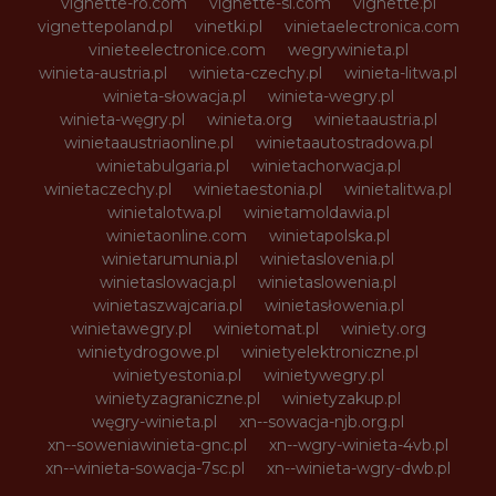
vignette-ro.com
vignette-si.com
vignette.pl
vignettepoland.pl
vinetki.pl
vinietaelectronica.com
vinieteelectronice.com
wegrywinieta.pl
winieta-austria.pl
winieta-czechy.pl
winieta-litwa.pl
winieta-słowacja.pl
winieta-wegry.pl
winieta-węgry.pl
winieta.org
winietaaustria.pl
winietaaustriaonline.pl
winietaautostradowa.pl
winietabulgaria.pl
winietachorwacja.pl
winietaczechy.pl
winietaestonia.pl
winietalitwa.pl
winietalotwa.pl
winietamoldawia.pl
winietaonline.com
winietapolska.pl
winietarumunia.pl
winietaslovenia.pl
winietaslowacja.pl
winietaslowenia.pl
winietaszwajcaria.pl
winietasłowenia.pl
winietawegry.pl
winietomat.pl
winiety.org
winietydrogowe.pl
winietyelektroniczne.pl
winietyestonia.pl
winietywegry.pl
winietyzagraniczne.pl
winietyzakup.pl
węgry-winieta.pl
xn--sowacja-njb.org.pl
xn--soweniawinieta-gnc.pl
xn--wgry-winieta-4vb.pl
xn--winieta-sowacja-7sc.pl
xn--winieta-wgry-dwb.pl