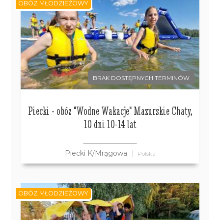
OBÓZ MŁODZIEŻOWY
BRAK DOSTĘPNYCH TERMINÓW
Piecki - obóz "Wodne Wakacje" Mazurskie Chaty,
10 dni 10-14 lat
Piecki K/Mrągowa
Polska
OBÓZ MŁODZIEŻOWY