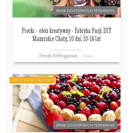
BRAK DOSTĘPNYCH TERMINÓW
Piecki - obóz kreatywny - Fabryka Pasji DIY
Mazurskie Chaty, 10 dni 10-14 lat
Piecki K/Mrągowa
Polska
OBÓZ MŁODZIEŻOWY
BRAK DOSTĘPNYCH TERMINÓW