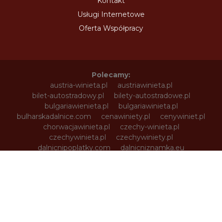
Kontakt
Usługi Internetowe
Oferta Współpracy
Polecamy:
austria-winieta.pl
austriawinieta.pl
bilet-autostradowy.pl
bilety-autostradowe.pl
bulgariawienieta.pl
bulgariawinieta.pl
bulharskadalnice.com
cenawiniety.pl
cenywiniet.pl
chorwacjawinieta.pl
czechy-winieta.pl
czechywinieta.pl
czechywiniety.pl
dalnicnipoplatky.com
dalnicniznamka.eu
digital-vignette.de
e-vignette.pl
e-winieta.eu
edalnice.org
edalnice.pl
electronicavinieta.com
electroniceviniete.com
estoniawinieta.pl
estonskadalnice.com
ewinieta.pl
info365.pl
litvadalnice.com
litwa-winieta.pl
litwawinieta.pl
livignotunel.pl
livignotunnel.com
lotvawinieta.pl
lotwawinieta.pl
lotysskadalnice.com