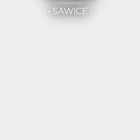
• SAWICE •