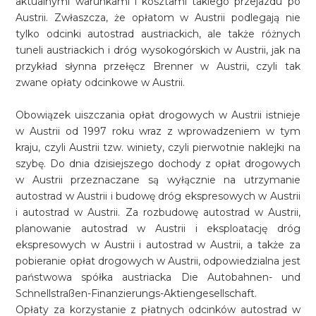
aktualnymi warunkami i kosztami takiego przejazdu po
Austrii. Zwłaszcza, że opłatom w Austrii podlegają nie
tylko odcinki autostrad austriackich, ale także różnych
tuneli austriackich i dróg wysokogórskich w Austrii, jak na
przykład słynna przełęcz Brenner w Austrii, czyli tak
zwane opłaty odcinkowe w Austrii.
Obowiązek uiszczania opłat drogowych w Austrii istnieje
w Austrii od 1997 roku wraz z wprowadzeniem w tym
kraju, czyli Austrii tzw. winiety, czyli pierwotnie naklejki na
szybę. Do dnia dzisiejszego dochody z opłat drogowych
w Austrii przeznaczane są wyłącznie na utrzymanie
autostrad w Austrii i budowę dróg ekspresowych w Austrii
i autostrad w Austrii. Za rozbudowę autostrad w Austrii,
planowanie autostrad w Austrii i eksploatację dróg
ekspresowych w Austrii i autostrad w Austrii, a także za
pobieranie opłat drogowych w Austrii, odpowiedzialna jest
państwowa spółka austriacka Die Autobahnen- und
Schnellstraßen-Finanzierungs-Aktiengesellschaft.
Opłaty za korzystanie z płatnych odcinków autostrad w