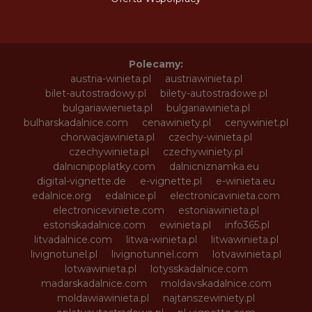
Polecamy:
austria-winieta.pl
austriawinieta.pl
bilet-autostradowy.pl
bilety-autostradowe.pl
bulgariawienieta.pl
bulgariawinieta.pl
bulharskadalnice.com
cenawiniety.pl
cenywiniet.pl
chorwacjawinieta.pl
czechy-winieta.pl
czechywinieta.pl
czechywiniety.pl
dalnicnipoplatky.com
dalnicniznamka.eu
digital-vignette.de
e-vignette.pl
e-winieta.eu
edalnice.org
edalnice.pl
electronicavinieta.com
electroniceviniete.com
estoniawinieta.pl
estonskadalnice.com
ewinieta.pl
info365.pl
litvadalnice.com
litwa-winieta.pl
litwawinieta.pl
livignotunel.pl
livignotunnel.com
lotvawinieta.pl
lotwawinieta.pl
lotysskadalnice.com
madarskadalnice.com
moldavskadalnice.com
moldawiawinieta.pl
najtanszewiniety.pl