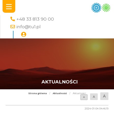
+48 33 813 90 00
info@tu1.pl
AKTUALNOŚCI
Strona główna
/
Aktualności
/
Aktualności
A
A
A
2024-01-04 04:46:19