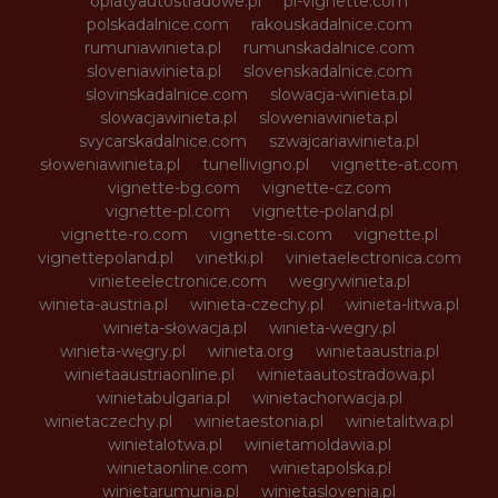
oplatyautostradowe.pl
pl-vignette.com
polskadalnice.com
rakouskadalnice.com
rumuniawinieta.pl
rumunskadalnice.com
sloveniawinieta.pl
slovenskadalnice.com
slovinskadalnice.com
slowacja-winieta.pl
slowacjawinieta.pl
sloweniawinieta.pl
svycarskadalnice.com
szwajcariawinieta.pl
słoweniawinieta.pl
tunellivigno.pl
vignette-at.com
vignette-bg.com
vignette-cz.com
vignette-pl.com
vignette-poland.pl
vignette-ro.com
vignette-si.com
vignette.pl
vignettepoland.pl
vinetki.pl
vinietaelectronica.com
vinieteelectronice.com
wegrywinieta.pl
winieta-austria.pl
winieta-czechy.pl
winieta-litwa.pl
winieta-słowacja.pl
winieta-wegry.pl
winieta-węgry.pl
winieta.org
winietaaustria.pl
winietaaustriaonline.pl
winietaautostradowa.pl
winietabulgaria.pl
winietachorwacja.pl
winietaczechy.pl
winietaestonia.pl
winietalitwa.pl
winietalotwa.pl
winietamoldawia.pl
winietaonline.com
winietapolska.pl
winietarumunia.pl
winietaslovenia.pl